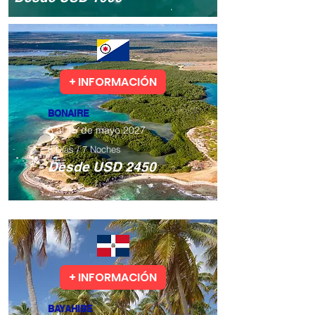
+ INFORMACIÓN
BONAIRE
Todos los niveles
8 al 15 de mayo 2027
8 Días / 7 Noches
​Desde USD 2450
+ INFORMACIÓN
BAYAHIBE