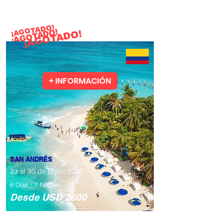
¡AGOTADO!
¡AGOTADO!
¡AGOTADO!
+ INFORMACIÓN
SAN ANDRÉS
23 al 30 de Mayo 2026
8 Días / 7 Noches
​Desde USD 2600