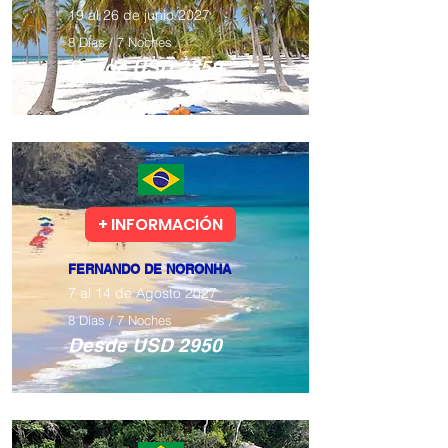
19 al 26 de junio 2027
8 Días / 7 Noches
​Desde USD 2850
Todos los niveles
+ INFORMACIÓN
FERNANDO DE NORONHA
7 al 14 de Agosto 2027
8 Días / 7 Noches
​Desde USD 2950