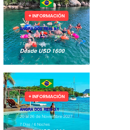
Todos los niveles
+ INFORMACIÓN
​ANGRA DOS REIS 3.1
20 al 26 de Noviembre 2027
7 Días / 6 Noches
​Desde USD 1600
Todos los niveles
+ INFORMACIÓN
​ANGRA DOS REIS 3.1
20 al 26 de Noviembre 2027
7 Días / 6 Noches